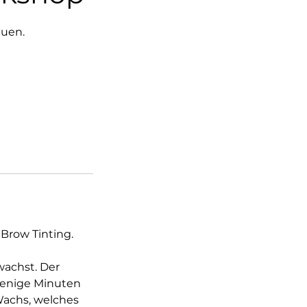
auen.
Brow Tinting.
achst. Der
 wenige Minuten
Wachs, welches