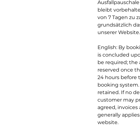
Ausfallpauschal
bleibt vorbehalt
von 7 Tagen zu z
grundsätzlich da
unserer Website.
English: By booki
is concluded upo
be required; the
reserved once th
24 hours before t
booking system. I
retained. If no d
customer may pr
agreed, invoices 
generally applies
website.