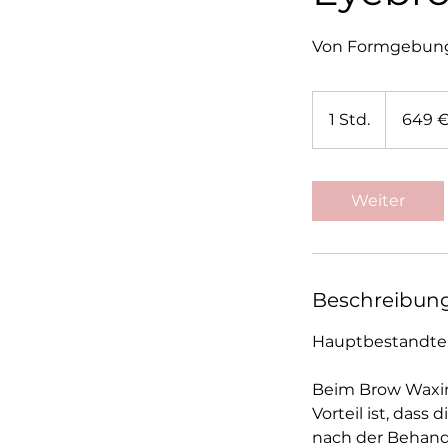
Von Formgebung 
649
Euro
1 Std.
1
649 
S
t
d
Weiter
Beschreibun
Hauptbestandtei
Beim Brow Waxin
Vorteil ist, das
nach der Behand