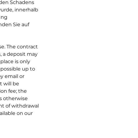
nden Schadens
wurde, innerhalb
ung
nden Sie auf
se. The contract
s, a deposit may
place is only
 possible up to
by email or
 will be
on fee; the
s otherwise
ht of withdrawal
ailable on our