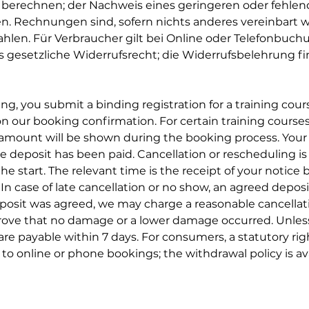
e berechnen; der Nachweis eines geringeren oder fehle
en. Rechnungen sind, sofern nichts anderes vereinbart 
ahlen. Für Verbraucher gilt bei Online oder Telefonbuch
s gesetzliche Widerrufsrecht; die Widerrufsbelehrung fi
ng, you submit a binding registration for a training cour
n our booking confirmation. For certain training course
 amount will be shown during the booking process. Your 
e deposit has been paid. Cancellation or rescheduling is
he start. The relevant time is the receipt of your notice 
n case of late cancellation or no show, an agreed deposit
eposit was agreed, we may charge a reasonable cancellati
ove that no damage or a lower damage occurred. Unles
are payable within 7 days. For consumers, a statutory rig
 to online or phone bookings; the withdrawal policy is av