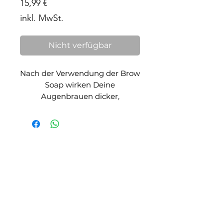
Preis
15,99 €
inkl. MwSt.
Nicht verfügbar
Nach der Verwendung der Brow
Soap wirken Deine
Augenbrauen dicker,
voluminöser und bekommen
eine besondere Textur.
Style deine Augenbrauen so wie
sie Dir gefallen.
Verwende eine kleine
Valdete Zeciri - Professional Eyebrows
Stuttgarter Str. 17
Augenbrauenbürste und reibe
71032 Böblingen
sie über die Oberfläche der
Seife. Anschließend bürste
Kontakt
+49 176 45851569
Deine Augenbrauen nach oben,